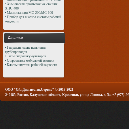
• Химическая промывочная станция
ХПС-400
• Маслостанции МС-200/МС-100
• Прибор для анализа чистоты рабочей
жидкости
Статьи
• Гидравлические испытания
трубопроводов
• Типы гидроаккумуляторов
• О промывке мобильной техники
• Классы чистоты рабочей жидкости
OOO "ОйлДиагностикСервис"
© 2013-2021
249185
,
Россия
,
Калужская область
,
Кременки
,
улица Ленина, д. 5а
.
+7 (977) 1
Создать
бесплатный сайт
с
uCoz