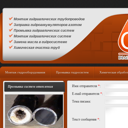
Монтаж гидравлических трубопроводов
Заправка гидроаккумуляторов азотом
Промывка гидравлических систем
Монтаж гидравлических систем
Замена масла в гидросистеме
Химическая очистка труб
Монтаж гидрооборудования
Промывка гидросистем
Химическая обработ
Имя отправителя
*
:
Промывка систем отопления
E-mail отправителя
*
:
Тема письма:
Текст сообщения
*
: