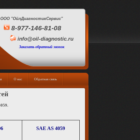
OOO "ОйлДиагностикСервис"
8-977-146-81-08
info@oil-diagnostic.ru
Заказать обратный звонок
и
О нас
Обратная связь
тей
4059.
06
SAE AS 4059