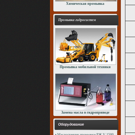
Химическая промывка
Промывка гидросистем
Промывка мобильной техники
Замена масла в гидроприводе
Оборудование
• Маслостанция промывки РЖ V-1500