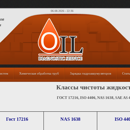
06.08.2026 - 22:36
ов
м
истем
Химическая обработка труб
Зарядка гидроаккумуляторов
Стать
Классы чистоты жидкос
ГОСТ 17216, ISO 4406, NAS 1638, SAE AS 
Гост 17216
NAS 1638
ISO 44