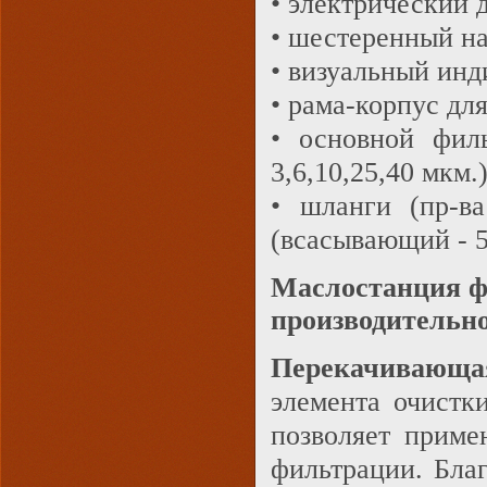
• электрический 
• шестеренный на
• визуальный инд
• рама-корпус дл
• основной филь
3,6,10,25,40 мкм.
• шланги (пр-ва
(всасывающий - 5
Маслостанция ф
производительно
Перекачивающа
элемента очистк
позволяет приме
фильтрации. Благ