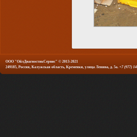
OOO "ОйлДиагностикСервис"
© 2013-2021
249185
,
Россия
,
Калужская область
,
Кременки
,
улица Ленина, д. 5а
.
+7 (977) 1
Создать
бесплатный сайт
с
uCoz