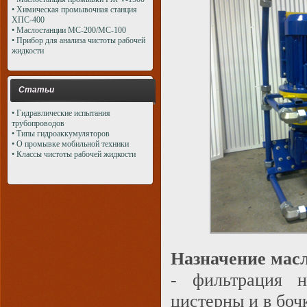
• Химическая промывочная станция
ХПС-400
• Маслостанции МС-200/МС-100
• Прибор для анализа чистоты рабочей
жидкости
Статьи
• Гидравлические испытания
трубопроводов
• Типы гидроаккумуляторов
• О промывке мобильной техники
• Классы чистоты рабочей жидкости
Назначение мас
- фильтрация н
цистерны и в боч