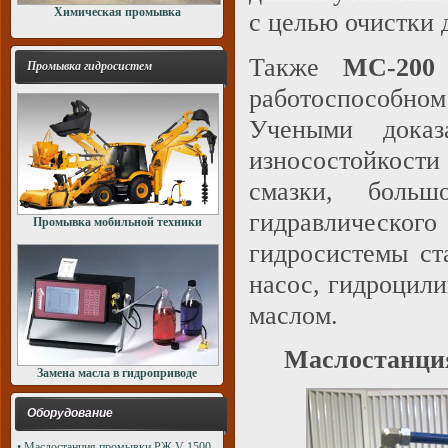
Химическая промывка
с целью очистки 
Также
МС-200
Промывка гидросистем
работоспособном 
Учеными дока
износостойкости
смазки, боль
гидравлическог
Промывка мобильной техники
гидросистемы ст
насос, гидроцил
маслом.
Маслостанция
Замена масла в гидроприводе
Оборудование
• Маслостанция промывки РЖ V-1500